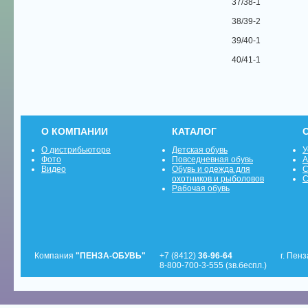
37/38-1
38/39-2
39/40-1
40/41-1
О КОМПАНИИ
КАТАЛОГ
О дистрибьюторе
Детская обувь
У
Фото
Повседневная обувь
А
Видео
Обувь и одежда для
С
охотников и рыболовов
С
Рабочая обувь
Компания
"ПЕНЗА-ОБУВЬ"
+7 (8412)
36-96-64
г. Пенз
8-800-700-3-555 (зв.беспл.)