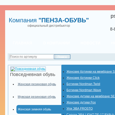
p
Компания
"ПЕНЗА-ОБУВЬ"
официальный дистрибьютор
8-
ГЛАВНАЯ
О КОМПАНИИ
НОВОСТИ
Н
Женские ботинки на мембране 
Повседневная обувь
Женские ботинки Click
Ботинки Nordman Twist
Женская резиновая обувь
Ботинки Nordman Wave
Женские дутики на мембране S
Мужская резиновая обувь
Женские дутики Fox
Угги ЭВА FROSTO
Женская зимняя обувь
Сапоги ЭВА LIGHT ПЕ-17 ВУФ (с