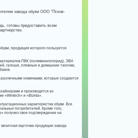
ителем завода обуви ООО "Псков-
дь, готовы предоставить всем
артнерство.
обуви, продукция которого пользуется
 материалов ПВХ (поливинилхлорид), ЭВА
тей, галоши, пляжные и домашние тапочки,
баков.
 различными новинками, которые создаются
изайнерами и производятся из
 «Wintech» и «Bizeta».
сплуатационных характеристик обуви. Все
еальных потребителей. Кроме того,
р» получил свое подтверждение на
 визитная карточка продукции завода