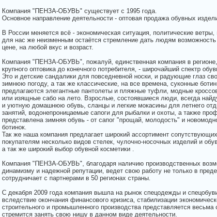
Компания "ПЕНЗА-ОБУВЬ" существует с 1995 года.
Основное направление деятельности - оптовая продажа обувных издел
В России меняется всё - экономическая ситуация, политические ветры,
для нас же неизменным остаётся стремление дать людям возможность 
цене, на любой вкус и возраст.
Компания "ПЕНЗА-ОБУВЬ", пожалуй, единственная компания в регионе,
крупного оптовика до конечного потребителя, - широчайший спектр обув
Это и детские сандалики для повседневной носки, и радующие глаз сво
зимнюю погоду, а так же классические, на все времена, суконные боти
предлагаются элегантные пантолеты и пляжные туфли, модные кроссов
или изящные сабо на лето. Взрослые, состоявшиеся люди, всегда найд
и уютную домашнюю обувь, сланцы и легкие мокасины для летнего отд
занятий, водонепроницаемые сапоги для рыбалки и охоты, а также пр
представлена зимняя обувь - от сапог "прощай, молодость" и новомодн
ботинок.
Так же наша компания предлагает широкий ассортимент сопутствующи
покупателям несколько видов стелек, чулочно-носочных изделий и обу
а так же широкий выбор обувной косметики .
Компания "ПЕНЗА-ОБУВЬ", благодаря наличию производственных возмо
динамизму и надежной репутации, ведет свою работу не только в преде
сотрудничает с партнерами в 50 регионах страны.
С декабря 2009 года компания вышла на рынок спецодежды и спецобуви
вследствие окончания финансового кризиса, стабилизации экономическ
строительного и промышленного производства представляется весьма
стремится занять свою нишу в данном виде деятельности.