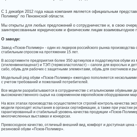
С 1 декабря 2012 года наша компания является официальным представ
Полимер" по Пензенской области.
Мы открыты для любых предложений о сотрудничестве и, в свою очере
заинтересованным юридическим и физическим лицам взаимовыгодное п
О заводе:
Завод «Псков-Полимер» - один из лидеров российского рынка производства 
стабильным спросом на протяжении 15 лет.
В ассортименте предприятия более 350 артикулов и подартикулов обуви из
(этиленвинилаценат) и ТЭП (термоэластопласт) – сапоги для взрослых и де
сабо, обувь для рабочих с защитными элементами, обувь для охотников и ры
Модельный ряд обуви «Псков-Полимер» ежегодно пополняется несколькими
с учетом требований и пожеланий потребителей.
Все модели разрабатываются в сотрудничестве с итальянскими обувными д
высококачественного сырья на современном европейском оборудовании марки
На всех этапах производства осуществляется строгий контроль качества эк
модели проходят испытания в органах сертификации, а также при участии р
гарантированный и стабильный уровень качества продукции «Псков-Полиме
многочисленных выставках и конкурсах.
Превосходное качество, отличный внешний вид, комфорт и доступная цена –
резиновой обуви «Псков-Полимер».