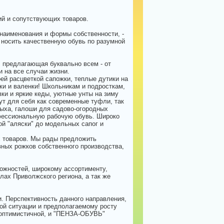
ий и сопутствующих товаров.
 наименования и формы собственности, -
носить качественную обувь по разумной
 предлагающая буквально всем - от
и на все случаи жизни.
ей расцветкой сапожки, теплые дутики на
нки и валенки! Школьникам и подросткам,
ки и яркие кеды, уютные унты на зиму
ут для себя как современные туфли, так
ыха, галоши для садово-огородных
офессиональную рабочую обувь. Широко
ой "аляски" до модельных сапог и
х товаров. Мы рады предложить
вных рожков собственного производства,
жностей, широкому ассортименту,
лах Приволжского региона, а так же
. Перспективность данного направления,
ой ситуации и предполагаемому росту
 оптимистичной, и "ПЕНЗА-ОБУВЬ"