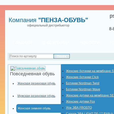
p
Компания
"ПЕНЗА-ОБУВЬ"
официальный дистрибьютор
8-
ГЛАВНАЯ
О КОМПАНИИ
НОВОСТИ
Н
Женские ботинки на мембране 
Повседневная обувь
Женские ботинки Click
Ботинки Nordman Twist
Женская резиновая обувь
Ботинки Nordman Wave
Женские дутики на мембране S
Мужская резиновая обувь
Женские дутики Fox
Угги ЭВА FROSTO
Женская зимняя обувь
Сапоги ЭВА LIGHT ПЕ-17 ВУФ (с