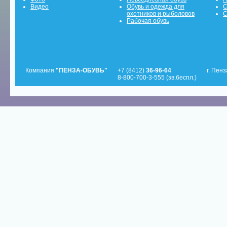
Видео
Обувь и одежда для
С
охотников и рыболовов
С
Рабочая обувь
Компания
"ПЕНЗА-ОБУВЬ"
+7 (8412)
36-96-64
г. Пенз
8-800-700-3-555 (зв.беспл.)