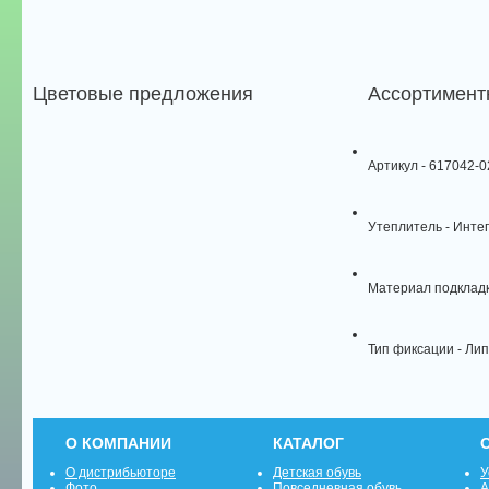
Цветовые предложения
Ассортимент
Артикул
- 617042-0
Утеплитель
- Инте
Материал подкладк
Тип фиксации
- Лип
О КОМПАНИИ
КАТАЛОГ
О дистрибьюторе
Детская обувь
У
Фото
Повседневная обувь
А