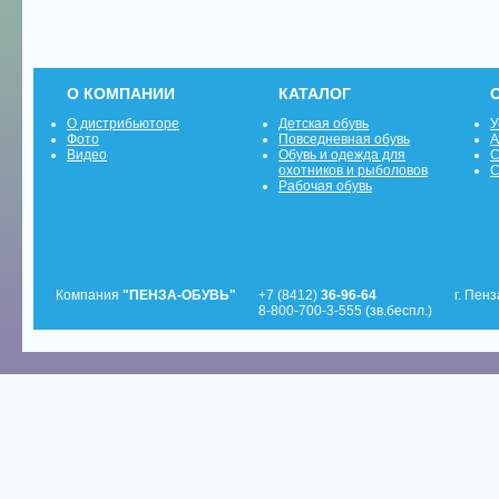
О КОМПАНИИ
КАТАЛОГ
О дистрибьюторе
Детская обувь
У
Фото
Повседневная обувь
А
Видео
Обувь и одежда для
С
охотников и рыболовов
С
Рабочая обувь
Компания
"ПЕНЗА-ОБУВЬ"
+7 (8412)
36-96-64
г. Пенз
8-800-700-3-555 (зв.беспл.)