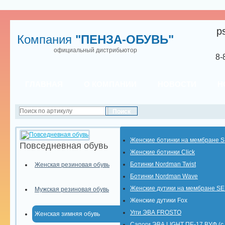
p
Компания
"ПЕНЗА-ОБУВЬ"
официальный дистрибьютор
8-
ГЛАВНАЯ
О КОМПАНИИ
НОВОСТИ
Н
Женские ботинки на мембране 
Повседневная обувь
Женские ботинки Click
Ботинки Nordman Twist
Женская резиновая обувь
Ботинки Nordman Wave
Женские дутики на мембране S
Мужская резиновая обувь
Женские дутики Fox
Угги ЭВА FROSTO
Женская зимняя обувь
Сапоги ЭВА LIGHT ПЕ-17 ВУФ (с