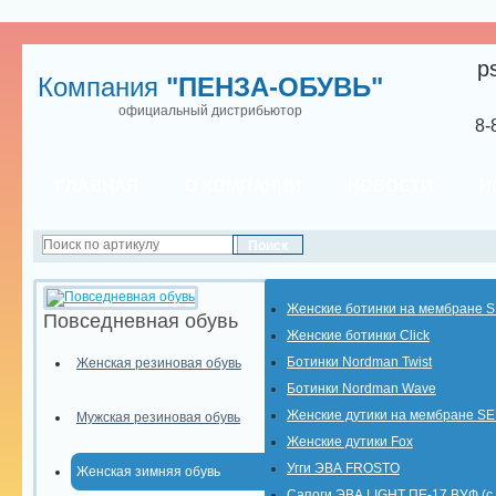
p
Компания
"ПЕНЗА-ОБУВЬ"
официальный дистрибьютор
8-
ГЛАВНАЯ
О КОМПАНИИ
НОВОСТИ
Н
Женские ботинки на мембране 
Повседневная обувь
Женские ботинки Click
Ботинки Nordman Twist
Женская резиновая обувь
Ботинки Nordman Wave
Женские дутики на мембране S
Мужская резиновая обувь
Женские дутики Fox
Угги ЭВА FROSTO
Женская зимняя обувь
Сапоги ЭВА LIGHT ПЕ-17 ВУФ (с