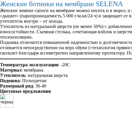
Женские ботинки на мембране SELENA
Женские зимние сапоги на мембране можно носить и в мороз, и 
«дышит» (паропроницаемость 5 000 г/м.кв/24 ч) и защищает от в
утеплитель внутри – от холода.
Утеплитель из натуральной шерсти (не менее 50%) с добавление
износостойкости. Съемная стелька, сочетающая войлок и шерст
теплоизоляцию.
Подошва отличается повышенной надежностью и долговечностью
отливается непосредственно на верх обуви («технология прямого
скользит благодаря ассиметрично направленному протектору. По
Температура эксплуатации
: -20С
Материал
: мембрана
Утеплитель
: натуральная шерсть
Подошва
: Полиуретан
Размерный ряд
: 36-40
Цветовые предложения